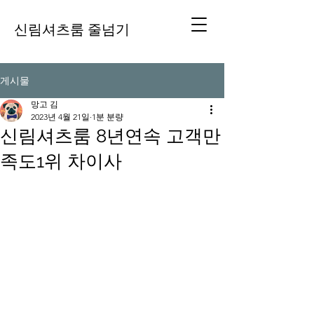
신림셔츠룸 줄넘기
게시물
망고 김
2023년 4월 21일
1분 분량
신림셔츠룸 8년연속 고객만
족도1위 차이사