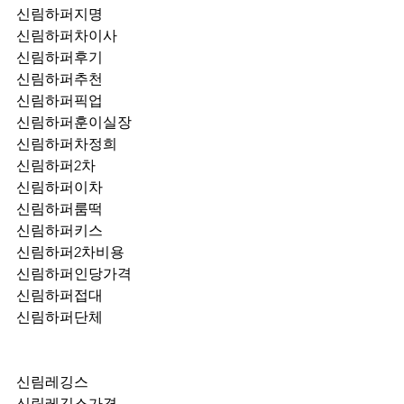
신림하퍼지명
신림하퍼차이사
신림하퍼후기
신림하퍼추천
신림하퍼픽업	
신림하퍼훈이실장
신림하퍼차정희
신림하퍼2차
신림하퍼이차
신림하퍼룸떡
신림하퍼키스
신림하퍼2차비용
신림하퍼인당가격
신림하퍼접대
신림하퍼단체
신림레깅스
신림레깅스가격