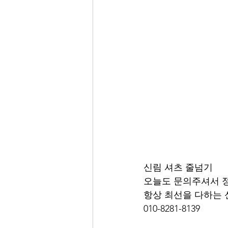
신림 셔츠 줄넘기 
오늘도 문의주셔서 
항상 최선을 다하는 
010-8281-8139