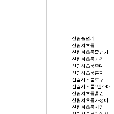
신림줄넘기
신림셔츠룸
신림셔츠룸줄넘기
신림셔츠룸가격
신림셔츠룸주대
신림셔츠룸혼자
신림셔츠룸호구
신림셔츠룸1인주대
신림셔츠룸홈런
신림셔츠룸가성비
신림셔츠룸지명