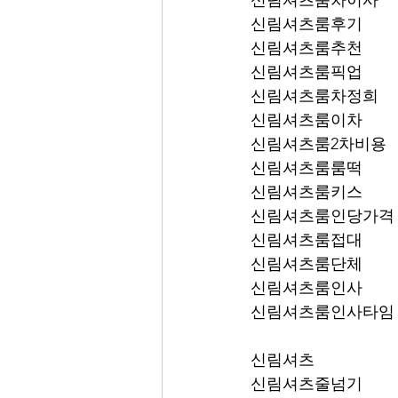
신림셔츠룸차이사
신림셔츠룸후기
신림셔츠룸추천
신림셔츠룸픽업
신림셔츠룸차정희
신림셔츠룸이차
신림셔츠룸2차비용
신림셔츠룸룸떡
신림셔츠룸키스
신림셔츠룸인당가격
신림셔츠룸접대
신림셔츠룸단체
신림셔츠룸인사
신림셔츠룸인사타임
신림셔츠
신림셔츠줄넘기