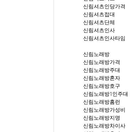
신림셔츠인당가격
신림셔츠접대
신림셔츠단체
신림셔츠인사
신림셔츠인사타임
신림노래방
신림노래방가격
신림노래방주대
신림노래방혼자
신림노래방호구
신림노래방1인주대
신림노래방홈런
신림노래방가성비
신림노래방지명
신림노래방차이사