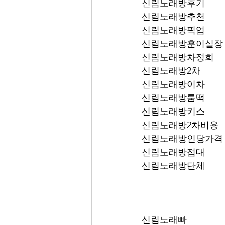
신림노래방후기
신림노래방추천
신림노래방픽업	
신림노래방훈이실장
신림노래방차정희
신림노래방2차
신림노래방이차
신림노래방룸떡
신림노래방키스
신림노래방2차비용
신림노래방인당가격
신림노래방접대
신림노래방단체
신림노래빠