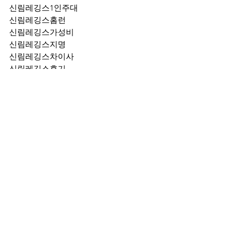
신림레깅스1인주대
신림레깅스홈런
신림레깅스가성비
신림레깅스지명
신림레깅스차이사
신림레깅스후기
신림레깅스추천
신림레깅스픽업	
신림레깅스훈이실장
신림레깅스차정희
신림레깅스2차
신림레깅스이차
신림레깅스룸떡
신림레깅스키스
신림레깅스2차비용
신림레깅스인당가격
신림레깅스접대
신림레깅스단체