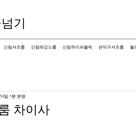
줄넘기
신림셔츠룸
신림레깅스룸
신림하이퍼블릭
관악구셔츠룸
블
 14일
1분 분량
룸 차이사