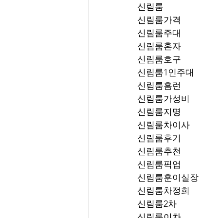
신림룸
신림룸가격
신림룸주대
신림룸혼자
신림룸호구
신림룸1인주대
신림룸홈런
신림룸가성비
신림룸지명
신림룸차이사
신림룸후기
신림룸추천
신림룸픽업	
신림룸훈이실장
신림룸차정희
신림룸2차
신림룸이차