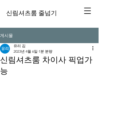
신림셔츠룸 줄넘기
게시물
유리 김
2023년 4월 6일
1분 분량
신림셔츠룸 차이사 픽업가
능