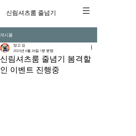
신림셔츠룸 줄넘기
게시물
망고 김
2023년 6월 26일
1분 분량
신림셔츠룸 줄념기 봄격할
인 이벤트 진행중