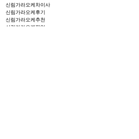
신림가라오케차이사
신림가라오케후기
신림가라오케추천
신림가라오케픽업	
신림가라오케훈이실장
신림가라오케차정희
신림가라오케2차
신림가라오케이차
신림가라오케룸떡
신림가라오케키스
신림가라오케2차비용
신림가라오케인당가격
신림가라오케접대
신림가라오케단체