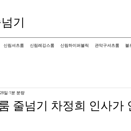
줄넘기
신림셔츠룸
신림레깅스룸
신림하이퍼블릭
관악구셔츠룸
블
 28일
1분 분량
룸 줄넘기 차정희 인사가