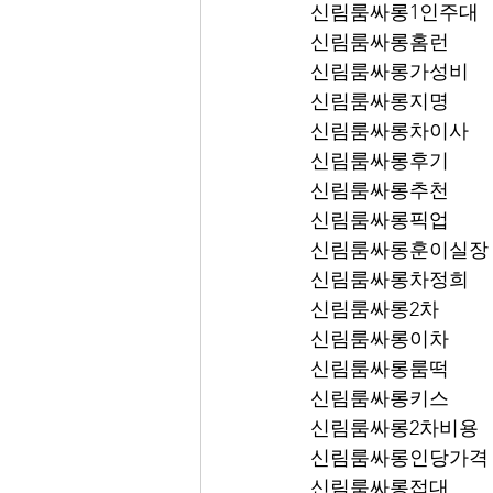
신림룸싸롱1인주대
신림룸싸롱홈런
신림룸싸롱가성비
신림룸싸롱지명
신림룸싸롱차이사
신림룸싸롱후기
신림룸싸롱추천
신림룸싸롱픽업	
신림룸싸롱훈이실장
신림룸싸롱차정희
신림룸싸롱2차
신림룸싸롱이차
신림룸싸롱룸떡
신림룸싸롱키스
신림룸싸롱2차비용
신림룸싸롱인당가격
신림룸싸롱접대