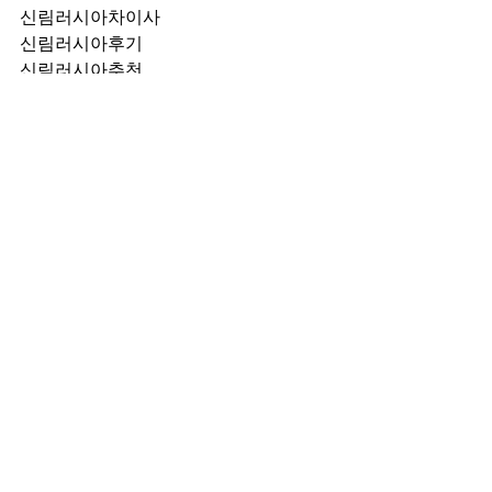
신림러시아차이사
신림러시아후기
신림러시아추천
신림러시아픽업	
신림러시아훈이실장
신림러시아차정희
신림러시아2차
신림러시아이차
신림러시아룸떡
신림러시아키스
신림러시아2차비용
신림러시아인당가격
신림러시아접대
신림러시아단체