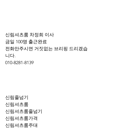
신림셔츠룸 차정희 이사
금일 100명 출근완료 
전화만주시면 거짓없는 브리핑 드리겠습
니다.
010-8281-8139
신림줄넘기
신림셔츠룸
신림셔츠룸줄넘기
신림셔츠룸가격
신림셔츠룸주대