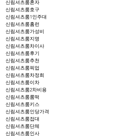
신림셔츠룸혼자
신림셔츠룸호구
신림셔츠룸1인주대
신림셔츠룸홈런
신림셔츠룸가성비
신림셔츠룸지명
신림셔츠룸차이사
신림셔츠룸후기
신림셔츠룸추천
신림셔츠룸픽업
신림셔츠룸차정희
신림셔츠룸이차
신림셔츠룸2차비용
신림셔츠룸룸떡
신림셔츠룸키스
신림셔츠룸인당가격
신림셔츠룸접대
신림셔츠룸단체
신림셔츠룸인사