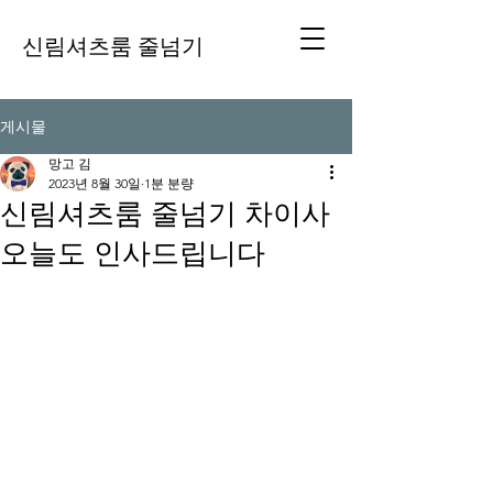
신림셔츠룸 줄넘기
게시물
망고 김
2023년 8월 30일
1분 분량
신림셔츠룸 줄넘기 차이사
오늘도 인사드립니다