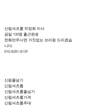
신림셔츠룸 차정희 이사
금일 100명 출근완료 
전화만주시면 거짓없는 브리핑 드리겠습
니다.
010-8281-8139
신림줄넘기
신림셔츠룸
신림셔츠룸줄넘기
신림셔츠룸가격
신림셔츠룸주대