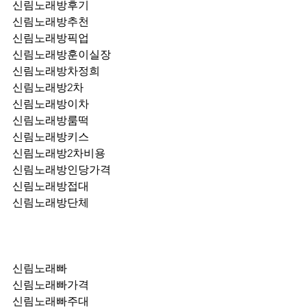
신림노래방후기
신림노래방추천
신림노래방픽업	
신림노래방훈이실장
신림노래방차정희
신림노래방2차
신림노래방이차
신림노래방룸떡
신림노래방키스
신림노래방2차비용
신림노래방인당가격
신림노래방접대
신림노래방단체
신림노래빠
신림노래빠가격
신림노래빠주대