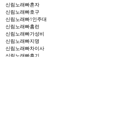
신림노래빠혼자
신림노래빠호구
신림노래빠1인주대
신림노래빠홈런
신림노래빠가성비
신림노래빠지명
신림노래빠차이사
신림노래빠후기
신림노래빠추천
신림노래빠픽업	
신림노래빠훈이실장
신림노래빠차정희
신림노래빠2차
신림노래빠이차
신림노래빠룸떡
신림노래빠키스
신림노래빠2차비용
신림노래빠인당가격
신림노래빠접대