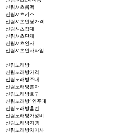
신림셔츠룸떡
신림셔츠키스
신림셔츠인당가격
신림셔츠접대
신림셔츠단체
신림셔츠인사
신림셔츠인사타임
신림노래방
신림노래방가격
신림노래방주대
신림노래방혼자
신림노래방호구
신림노래방1인주대
신림노래방홈런
신림노래방가성비
신림노래방지명
신림노래방차이사