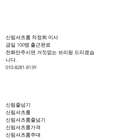
신림셔츠룸 차정희 이사
금일 100명 출근완료 
전화만주시면 거짓없는 브리핑 드리겠습
니다.
010-8281-8139
신림줄넘기
신림셔츠룸
신림셔츠룸줄넘기
신림셔츠룸가격
신림셔츠룸주대