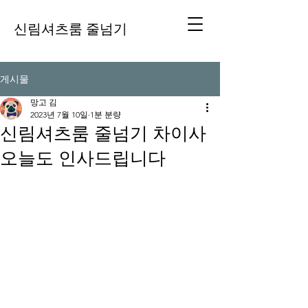
신림셔츠룸 줄넘기
게시물
망고 김
2023년 7월 10일
1분 분량
신림셔츠룸 줄넘기 차이사
오늘도 인사드립니다