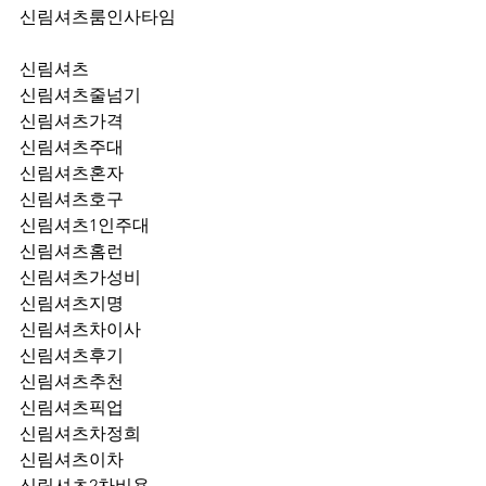
신림셔츠룸인사타임
신림셔츠
신림셔츠줄넘기
신림셔츠가격
신림셔츠주대
신림셔츠혼자
신림셔츠호구
신림셔츠1인주대
신림셔츠홈런
신림셔츠가성비
신림셔츠지명
신림셔츠차이사
신림셔츠후기
신림셔츠추천
신림셔츠픽업
신림셔츠차정희
신림셔츠이차
신림셔츠2차비용