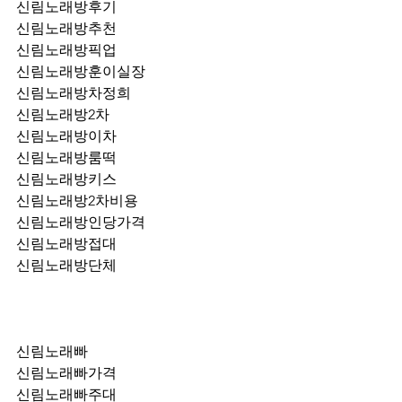
신림노래방후기
신림노래방추천
신림노래방픽업	
신림노래방훈이실장
신림노래방차정희
신림노래방2차
신림노래방이차
신림노래방룸떡
신림노래방키스
신림노래방2차비용
신림노래방인당가격
신림노래방접대
신림노래방단체
신림노래빠
신림노래빠가격
신림노래빠주대