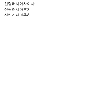
신림러시아차이사
신림러시아후기
신림러시아추천
신림러시아픽업	
신림러시아훈이실장
신림러시아차정희
신림러시아2차
신림러시아이차
신림러시아룸떡
신림러시아키스
신림러시아2차비용
신림러시아인당가격
신림러시아접대
신림러시아단체