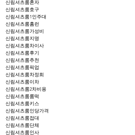
신림셔츠룸혼자
신림셔츠룸호구
신림셔츠룸1인주대
신림셔츠룸홈런
신림셔츠룸가성비
신림셔츠룸지명
신림셔츠룸차이사
신림셔츠룸후기
신림셔츠룸추천
신림셔츠룸픽업
신림셔츠룸차정희
신림셔츠룸이차
신림셔츠룸2차비용
신림셔츠룸룸떡
신림셔츠룸키스
신림셔츠룸인당가격
신림셔츠룸접대
신림셔츠룸단체
신림셔츠룸인사