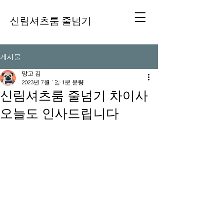
신림셔츠룸 줄넘기
게시물
망고 김
2023년 7월 1일
1분 분량
신림셔츠룸 줄넘기 차이사
오늘도 인사드립니다