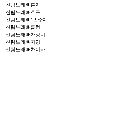
신림노래빠혼자
신림노래빠호구
신림노래빠1인주대
신림노래빠홈런
신림노래빠가성비
신림노래빠지명
신림노래빠차이사
신림노래빠후기
신림노래빠추천
신림노래빠픽업	
신림노래빠훈이실장
신림노래빠차정희
신림노래빠2차
신림노래빠이차
신림노래빠룸떡
신림노래빠키스
신림노래빠2차비용
신림노래빠인당가격
신림노래빠접대