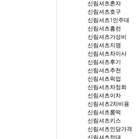
신림셔츠혼자
신림셔츠호구
신림셔츠1인주대
신림셔츠홈런
신림셔츠가성비
신림셔츠지명
신림셔츠차이사
신림셔츠후기
신림셔츠추천
신림셔츠픽업
신림셔츠차정희
신림셔츠이차
신림셔츠2차비용
신림셔츠룸떡
신림셔츠키스
신림셔츠인당가격
신림셔츠접대