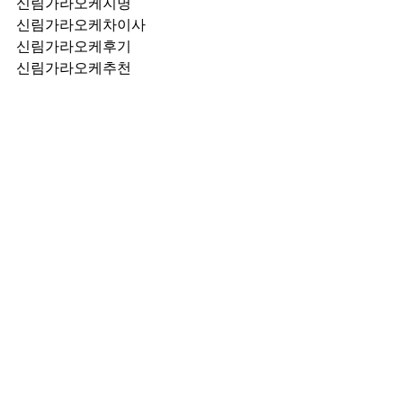
신림가라오케지명
신림가라오케차이사
신림가라오케후기
신림가라오케추천
신림가라오케픽업	
신림가라오케훈이실장
신림가라오케차정희
신림가라오케2차
신림가라오케이차
신림가라오케룸떡
신림가라오케키스
신림가라오케2차비용
신림가라오케인당가격
신림가라오케접대
신림가라오케단체