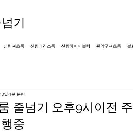
줄넘기
신림셔츠룸
신림레깅스룸
신림하이퍼블릭
관악구셔츠룸
블
 13일
1분 분량
룸 줄넘기 오후9시이전 
진행중