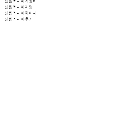
신림러시아가성비
신림러시아지명
신림러시아차이사
신림러시아후기
신림러시아추천
신림러시아픽업	
신림러시아훈이실장
신림러시아차정희
신림러시아2차
신림러시아이차
신림러시아룸떡
신림러시아키스
신림러시아2차비용
신림러시아인당가격
신림러시아접대
신림러시아단체