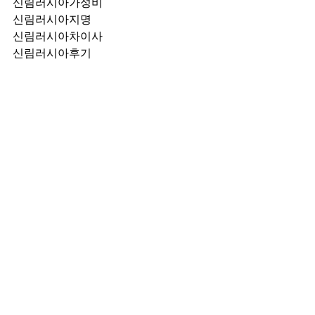
신림러시아가성비
신림러시아지명
신림러시아차이사
신림러시아후기
신림러시아추천
신림러시아픽업	
신림러시아훈이실장
신림러시아차정희
신림러시아2차
신림러시아이차
신림러시아룸떡
신림러시아키스
신림러시아2차비용
신림러시아인당가격
신림러시아접대
신림러시아단체