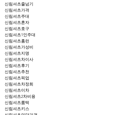
신림셔츠줄넘기
신림셔츠가격
신림셔츠주대
신림셔츠혼자
신림셔츠호구
신림셔츠1인주대
신림셔츠홈런
신림셔츠가성비
신림셔츠지명
신림셔츠차이사
신림셔츠후기
신림셔츠추천
신림셔츠픽업
신림셔츠차정희
신림셔츠이차
신림셔츠2차비용
신림셔츠룸떡
신림셔츠키스
신림셔츠인당가격