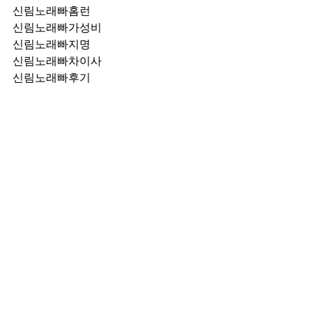
신림노래빠홈런
신림노래빠가성비
신림노래빠지명
신림노래빠차이사
신림노래빠후기
신림노래빠추천
신림노래빠픽업	
신림노래빠훈이실장
신림노래빠차정희
신림노래빠2차
신림노래빠이차
신림노래빠룸떡
신림노래빠키스
신림노래빠2차비용
신림노래빠인당가격
신림노래빠접대
신림노래빠단체