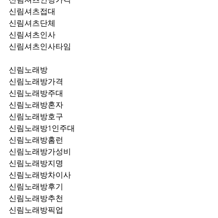
신림셔츠접대
신림셔츠단체
신림셔츠인사
신림셔츠인사타임
신림노래방
신림노래방가격
신림노래방주대
신림노래방혼자
신림노래방호구
신림노래방1인주대
신림노래방홈런
신림노래방가성비
신림노래방지명
신림노래방차이사
신림노래방후기
신림노래방추천
신림노래방픽업	