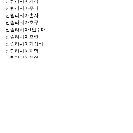
신림러시아가격
신림러시아주대
신림러시아혼자
신림러시아호구
신림러시아1인주대
신림러시아홈런
신림러시아가성비
신림러시아지명
신림러시아차이사
신림러시아후기
신림러시아추천
신림러시아픽업	
신림러시아훈이실장
신림러시아차정희
신림러시아2차
신림러시아이차
신림러시아룸떡
신림러시아키스
신림러시아2차비용