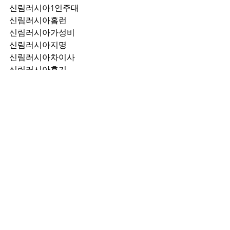
신림러시아1인주대
신림러시아홈런
신림러시아가성비
신림러시아지명
신림러시아차이사
신림러시아후기
신림러시아추천
신림러시아픽업	
신림러시아훈이실장
신림러시아차정희
신림러시아2차
신림러시아이차
신림러시아룸떡
신림러시아키스
신림러시아2차비용
신림러시아인당가격
신림러시아접대
신림러시아단체