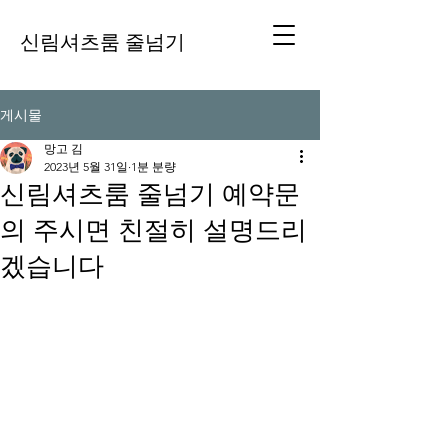
신림셔츠룸 줄넘기
게시물
망고 김
2023년 5월 31일
1분 분량
신림셔츠룸 줄넘기 예약문
의 주시면 친절히 설명드리
겠습니다