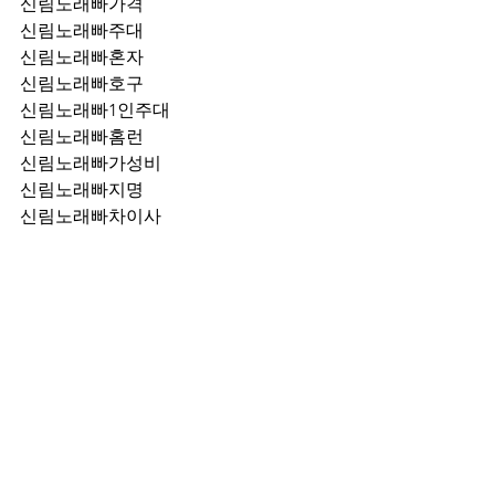
신림노래빠가격
신림노래빠주대
신림노래빠혼자
신림노래빠호구
신림노래빠1인주대
신림노래빠홈런
신림노래빠가성비
신림노래빠지명
신림노래빠차이사
신림노래빠후기
신림노래빠추천
신림노래빠픽업	
신림노래빠훈이실장
신림노래빠차정희
신림노래빠2차
신림노래빠이차
신림노래빠룸떡
신림노래빠키스
신림노래빠2차비용