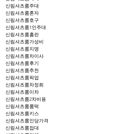
신림셔츠룸주대
신림셔츠룸혼자
신림셔츠룸호구
신림셔츠룸1인주대
신림셔츠룸홈런
신림셔츠룸가성비
신림셔츠룸지명
신림셔츠룸차이사
신림셔츠룸후기
신림셔츠룸추천
신림셔츠룸픽업
신림셔츠룸차정희
신림셔츠룸이차
신림셔츠룸2차비용
신림셔츠룸룸떡
신림셔츠룸키스
신림셔츠룸인당가격
신림셔츠룸접대