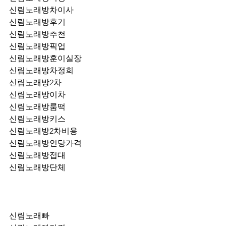
신림노래방차이사
신림노래방후기
신림노래방추천
신림노래방픽업	
신림노래방훈이실장
신림노래방차정희
신림노래방2차
신림노래방이차
신림노래방룸떡
신림노래방키스
신림노래방2차비용
신림노래방인당가격
신림노래방접대
신림노래방단체
신림노래빠