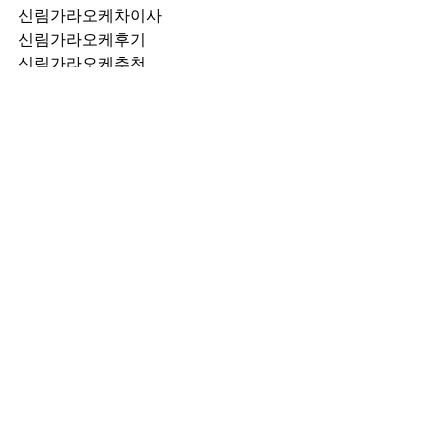
신림가라오케차이사
신림가라오케후기
신림가라오케추천
신림가라오케픽업	
신림가라오케훈이실장
신림가라오케차정희
신림가라오케2차
신림가라오케이차
신림가라오케룸떡
신림가라오케키스
신림가라오케2차비용
신림가라오케인당가격
신림가라오케접대
신림가라오케단체