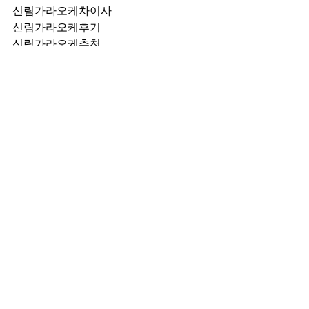
신림가라오케차이사
신림가라오케후기
신림가라오케추천
신림가라오케픽업	
신림가라오케훈이실장
신림가라오케차정희
신림가라오케2차
신림가라오케이차
신림가라오케룸떡
신림가라오케키스
신림가라오케2차비용
신림가라오케인당가격
신림가라오케접대
신림가라오케단체