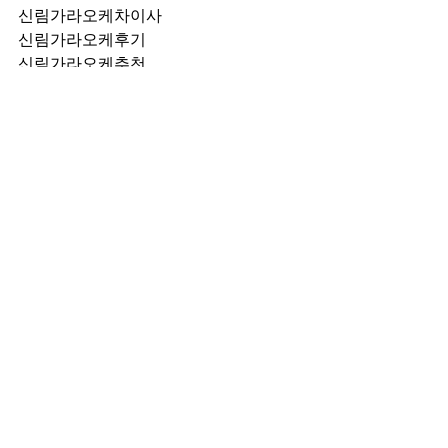
신림가라오케차이사
신림가라오케후기
신림가라오케추천
신림가라오케픽업	
신림가라오케훈이실장
신림가라오케차정희
신림가라오케2차
신림가라오케이차
신림가라오케룸떡
신림가라오케키스
신림가라오케2차비용
신림가라오케인당가격
신림가라오케접대
신림가라오케단체