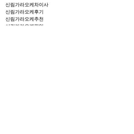
신림가라오케차이사
신림가라오케후기
신림가라오케추천
신림가라오케픽업	
신림가라오케훈이실장
신림가라오케차정희
신림가라오케2차
신림가라오케이차
신림가라오케룸떡
신림가라오케키스
신림가라오케2차비용
신림가라오케인당가격
신림가라오케접대
신림가라오케단체