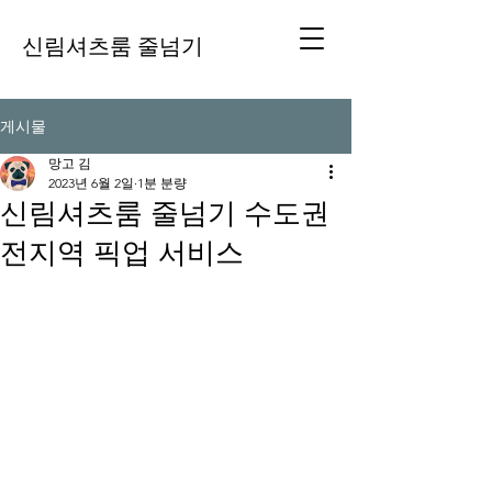
신림셔츠룸 줄넘기
게시물
망고 김
2023년 6월 2일
1분 분량
신림셔츠룸 줄넘기 수도권
전지역 픽업 서비스