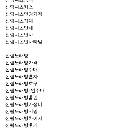
신림셔츠키스
신림셔츠인당가격
신림셔츠접대
신림셔츠단체
신림셔츠인사
신림셔츠인사타임
신림노래방
신림노래방가격
신림노래방주대
신림노래방혼자
신림노래방호구
신림노래방1인주대
신림노래방홈런
신림노래방가성비
신림노래방지명
신림노래방차이사
신림노래방후기