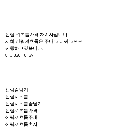
신림 셔츠룸가격 차이사입니다.
저희 신림셔츠룸은 주대13 티씨13으로 
진행하고있씁니다.
010-8281-8139
신림줄넘기
신림셔츠룸
신림셔츠룸줄넘기
신림셔츠룸가격
신림셔츠룸주대
신림셔츠룸혼자