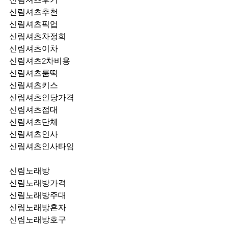
신림셔츠추천
신림셔츠픽업
신림셔츠차정희
신림셔츠이차
신림셔츠2차비용
신림셔츠룸떡
신림셔츠키스
신림셔츠인당가격
신림셔츠접대
신림셔츠단체
신림셔츠인사
신림셔츠인사타임
신림노래방
신림노래방가격
신림노래방주대
신림노래방혼자
신림노래방호구