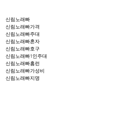
신림노래빠
신림노래빠가격
신림노래빠주대
신림노래빠혼자
신림노래빠호구
신림노래빠1인주대
신림노래빠홈런
신림노래빠가성비
신림노래빠지명
신림노래빠차이사
신림노래빠후기
신림노래빠추천
신림노래빠픽업	
신림노래빠훈이실장
신림노래빠차정희
신림노래빠2차
신림노래빠이차