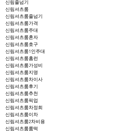
신림줄넘기
신림셔츠룸
신림셔츠룸줄넘기
신림셔츠룸가격
신림셔츠룸주대
신림셔츠룸혼자
신림셔츠룸호구
신림셔츠룸1인주대
신림셔츠룸홈런
신림셔츠룸가성비
신림셔츠룸지명
신림셔츠룸차이사
신림셔츠룸후기
신림셔츠룸추천
신림셔츠룸픽업
신림셔츠룸차정희
신림셔츠룸이차
신림셔츠룸2차비용
신림셔츠룸룸떡