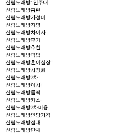
신림노래방1인주대
신림노래방홈런
신림노래방가성비
신림노래방지명
신림노래방차이사
신림노래방후기
신림노래방추천
신림노래방픽업	
신림노래방훈이실장
신림노래방차정희
신림노래방2차
신림노래방이차
신림노래방룸떡
신림노래방키스
신림노래방2차비용
신림노래방인당가격
신림노래방접대
신림노래방단체