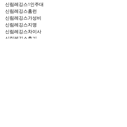
신림레깅스1인주대
신림레깅스홈런
신림레깅스가성비
신림레깅스지명
신림레깅스차이사
신림레깅스후기
신림레깅스추천
신림레깅스픽업	
신림레깅스훈이실장
신림레깅스차정희
신림레깅스2차
신림레깅스이차
신림레깅스룸떡
신림레깅스키스
신림레깅스2차비용
신림레깅스인당가격
신림레깅스접대
신림레깅스단체