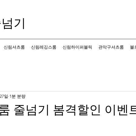
줄넘기
신림셔츠룸
신림레깅스룸
신림하이퍼블릭
관악구셔츠룸
블
 27일
1분 분량
룸 줄넘기 봄격할인 이벤