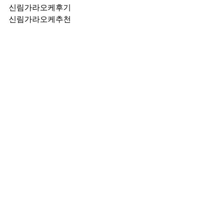
신림가라오케후기
신림가라오케추천
신림가라오케픽업	
신림가라오케훈이실장
신림가라오케차정희
신림가라오케2차
신림가라오케이차
신림가라오케룸떡
신림가라오케키스
신림가라오케2차비용
신림가라오케인당가격
신림가라오케접대
신림가라오케단체