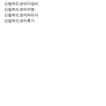
신림하드코어가성비
신림하드코어지명
신림하드코어차이사
신림하드코어후기
신림하드코어추천
신림하드코어픽업	
신림하드코어훈이실장
신림하드코어차정희
신림하드코어2차
신림하드코어이차
신림하드코어룸떡
신림하드코어키스
신림하드코어2차비용
신림하드코어인당가격
신림하드코어접대
신림하드코어단체