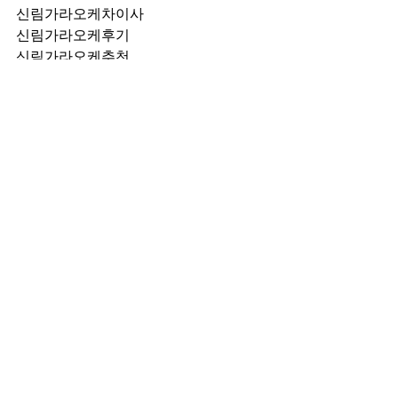
신림가라오케차이사
신림가라오케후기
신림가라오케추천
신림가라오케픽업	
신림가라오케훈이실장
신림가라오케차정희
신림가라오케2차
신림가라오케이차
신림가라오케룸떡
신림가라오케키스
신림가라오케2차비용
신림가라오케인당가격
신림가라오케접대
신림가라오케단체