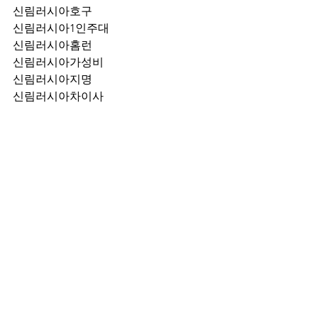
신림러시아호구
신림러시아1인주대
신림러시아홈런
신림러시아가성비
신림러시아지명
신림러시아차이사
신림러시아후기
신림러시아추천
신림러시아픽업	
신림러시아훈이실장
신림러시아차정희
신림러시아2차
신림러시아이차
신림러시아룸떡
신림러시아키스
신림러시아2차비용
신림러시아인당가격
신림러시아접대
신림러시아단체