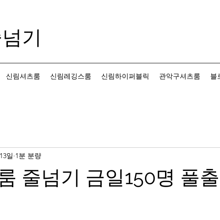
줄넘기
신림셔츠룸
신림레깅스룸
신림하이퍼블릭
관악구셔츠룸
블
 13일
1분 분량
 줄넘기 금일150명 풀출