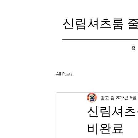
신림셔츠룸 
홈
All Posts
망고 김
2023년 5월
신림셔츠룸
비완료