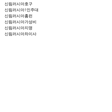
신림러시아호구
신림러시아1인주대
신림러시아홈런
신림러시아가성비
신림러시아지명
신림러시아차이사
신림러시아후기
신림러시아추천
신림러시아픽업	
신림러시아훈이실장
신림러시아차정희
신림러시아2차
신림러시아이차
신림러시아룸떡
신림러시아키스
신림러시아2차비용
신림러시아인당가격
신림러시아접대
신림러시아단체