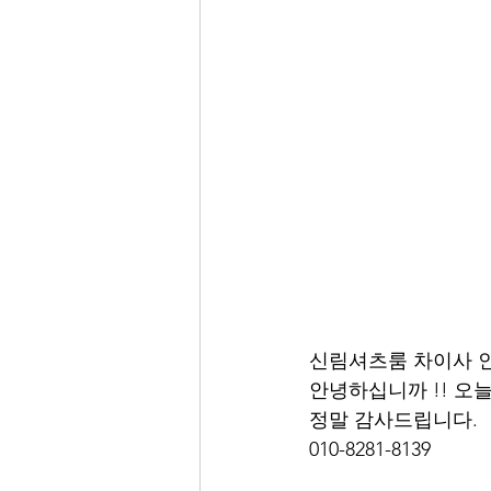
신림셔츠룸 차이사 
안녕하십니까 !! 오
정말 감사드립니다. 
010-8281-8139