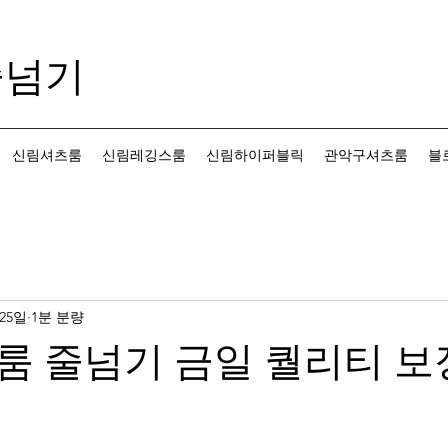
줄넘기
신림셔츠룸
신림레깅스룸
신림하이퍼블릭
관악구셔츠룸
블
 25일
1분 분량
룸 줄넘기 금일 퀄리티 