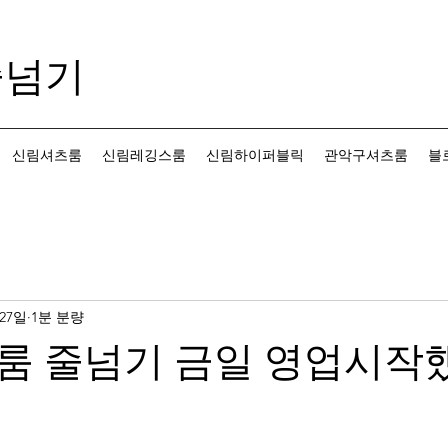
줄넘기
신림셔츠룸
신림레깅스룸
신림하이퍼블릭
관악구셔츠룸
블
 27일
1분 분량
룸 줄넘기 금일 영업시작