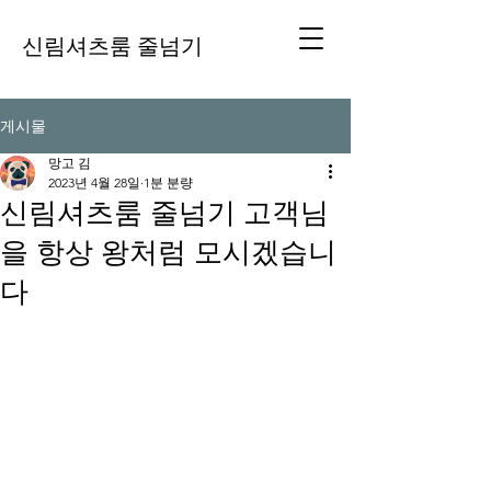
신림셔츠룸 줄넘기
게시물
망고 김
2023년 4월 28일
1분 분량
신림셔츠룸 줄넘기 고객님
을 항상 왕처럼 모시겠습니
다