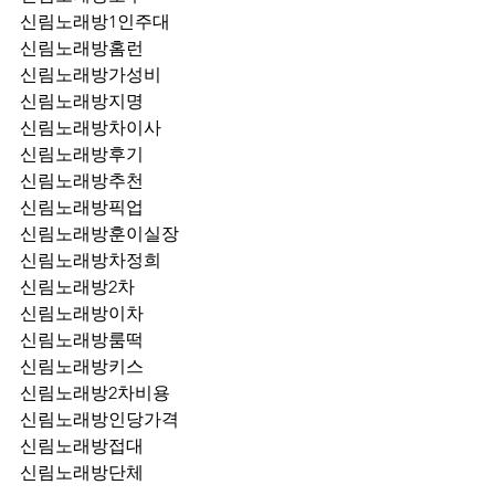
신림노래방1인주대
신림노래방홈런
신림노래방가성비
신림노래방지명
신림노래방차이사
신림노래방후기
신림노래방추천
신림노래방픽업	
신림노래방훈이실장
신림노래방차정희
신림노래방2차
신림노래방이차
신림노래방룸떡
신림노래방키스
신림노래방2차비용
신림노래방인당가격
신림노래방접대
신림노래방단체