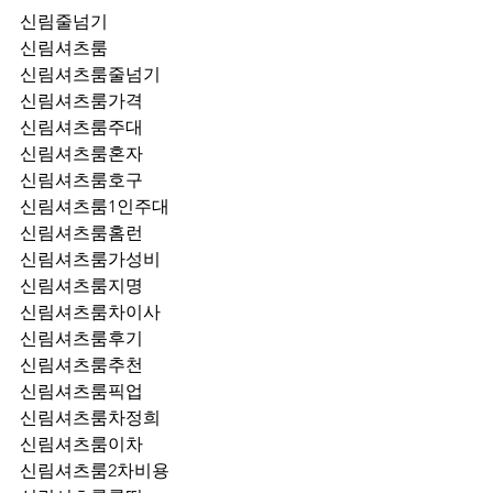
신림줄넘기
신림셔츠룸
신림셔츠룸줄넘기
신림셔츠룸가격
신림셔츠룸주대
신림셔츠룸혼자
신림셔츠룸호구
신림셔츠룸1인주대
신림셔츠룸홈런
신림셔츠룸가성비
신림셔츠룸지명
신림셔츠룸차이사
신림셔츠룸후기
신림셔츠룸추천
신림셔츠룸픽업
신림셔츠룸차정희
신림셔츠룸이차
신림셔츠룸2차비용