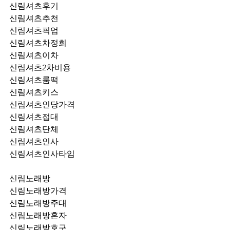
신림셔츠후기
신림셔츠추천
신림셔츠픽업
신림셔츠차정희
신림셔츠이차
신림셔츠2차비용
신림셔츠룸떡
신림셔츠키스
신림셔츠인당가격
신림셔츠접대
신림셔츠단체
신림셔츠인사
신림셔츠인사타임
신림노래방
신림노래방가격
신림노래방주대
신림노래방혼자
신림노래방호구