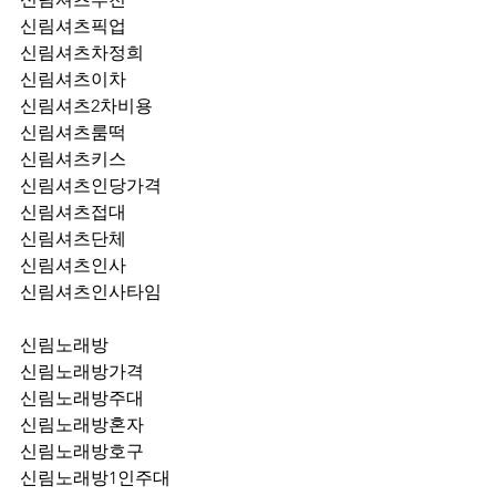
신림셔츠픽업
신림셔츠차정희
신림셔츠이차
신림셔츠2차비용
신림셔츠룸떡
신림셔츠키스
신림셔츠인당가격
신림셔츠접대
신림셔츠단체
신림셔츠인사
신림셔츠인사타임
신림노래방
신림노래방가격
신림노래방주대
신림노래방혼자
신림노래방호구
신림노래방1인주대