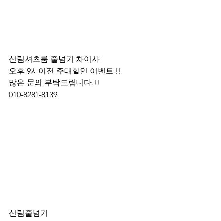
신림셔츠룸 줄넘기 차이사 
오후 9시이전 주대할인 이벤트 !! 
많은 문의 부탁드립니다.!!
010-8281-8139
신림줄넘기