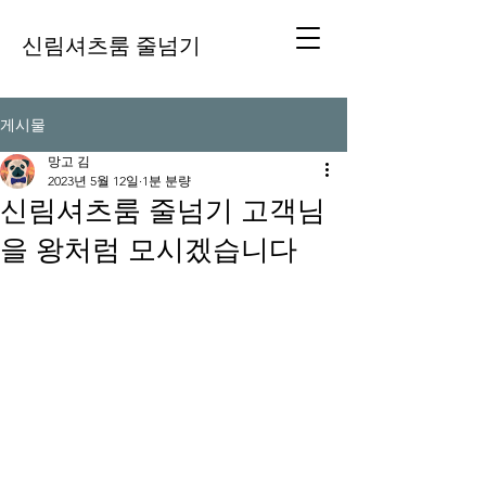
신림셔츠룸 줄넘기
게시물
망고 김
2023년 5월 12일
1분 분량
신림셔츠룸 줄넘기 고객님
을 왕처럼 모시겠습니다