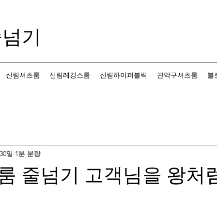
줄넘기
신림셔츠룸
신림레깅스룸
신림하이퍼블릭
관악구셔츠룸
블
 30일
1분 분량
룸 줄넘기 고객님을 왕처