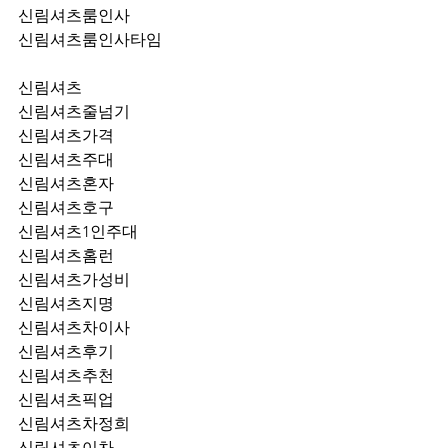
신림셔츠룸인사
신림셔츠룸인사타임
신림셔츠
신림셔츠줄넘기
신림셔츠가격
신림셔츠주대
신림셔츠혼자
신림셔츠호구
신림셔츠1인주대
신림셔츠홈런
신림셔츠가성비
신림셔츠지명
신림셔츠차이사
신림셔츠후기
신림셔츠추천
신림셔츠픽업
신림셔츠차정희
신림셔츠이차