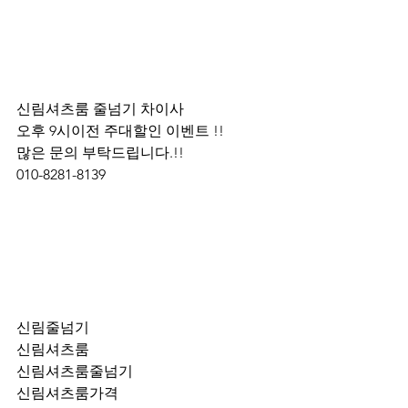
신림셔츠룸 줄넘기 차이사 
오후 9시이전 주대할인 이벤트 !! 
많은 문의 부탁드립니다.!!
010-8281-8139
신림줄넘기
신림셔츠룸
신림셔츠룸줄넘기
신림셔츠룸가격