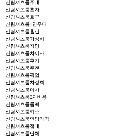
신림셔츠룸주대
신림셔츠룸혼자
신림셔츠룸호구
신림셔츠룸1인주대
신림셔츠룸홈런
신림셔츠룸가성비
신림셔츠룸지명
신림셔츠룸차이사
신림셔츠룸후기
신림셔츠룸추천
신림셔츠룸픽업
신림셔츠룸차정희
신림셔츠룸이차
신림셔츠룸2차비용
신림셔츠룸룸떡
신림셔츠룸키스
신림셔츠룸인당가격
신림셔츠룸접대
신림셔츠룸단체