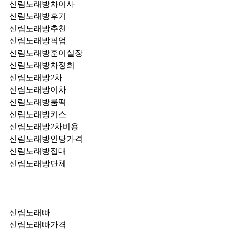
신림노래방차이사
신림노래방후기
신림노래방추천
신림노래방픽업	
신림노래방훈이실장
신림노래방차정희
신림노래방2차
신림노래방이차
신림노래방룸떡
신림노래방키스
신림노래방2차비용
신림노래방인당가격
신림노래방접대
신림노래방단체
신림노래빠
신림노래빠가격