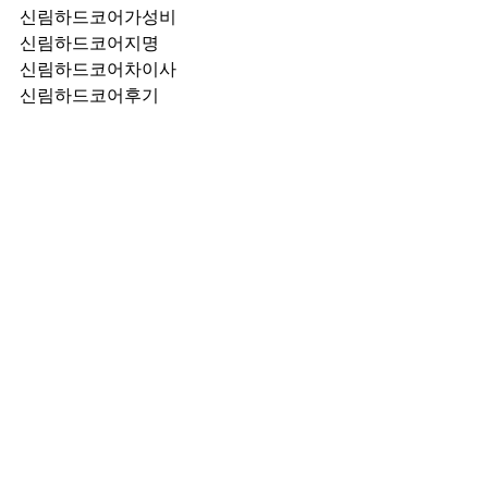
신림하드코어가성비
신림하드코어지명
신림하드코어차이사
신림하드코어후기
신림하드코어추천
신림하드코어픽업	
신림하드코어훈이실장
신림하드코어차정희
신림하드코어2차
신림하드코어이차
신림하드코어룸떡
신림하드코어키스
신림하드코어2차비용
신림하드코어인당가격
신림하드코어접대
신림하드코어단체