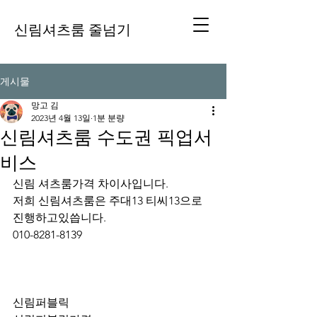
신림셔츠룸 줄넘기
게시물
망고 김
2023년 4월 13일
1분 분량
신림셔츠룸 수도권 픽업서
비스
신림 셔츠룸가격 차이사입니다.
저희 신림셔츠룸은 주대13 티씨13으로 
진행하고있씁니다.
010-8281-8139
신림퍼블릭