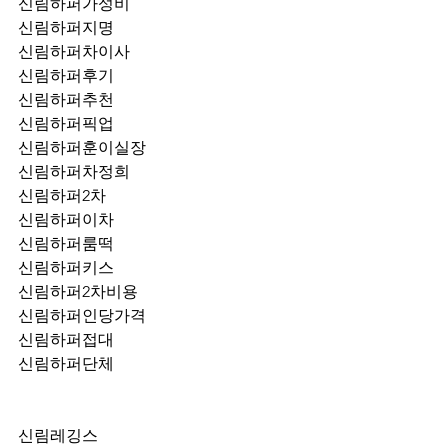
신림하퍼가성비
신림하퍼지명
신림하퍼차이사
신림하퍼후기
신림하퍼추천
신림하퍼픽업	
신림하퍼훈이실장
신림하퍼차정희
신림하퍼2차
신림하퍼이차
신림하퍼룸떡
신림하퍼키스
신림하퍼2차비용
신림하퍼인당가격
신림하퍼접대
신림하퍼단체
신림레깅스