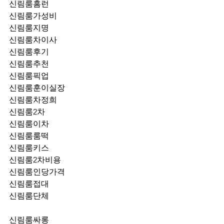
신림룸홈런
신림룸가성비
신림룸지명
신림룸차이사
신림룸후기
신림룸추천
신림룸픽업	
신림룸훈이실장
신림룸차정희
신림룸2차
신림룸이차
신림룸룸떡
신림룸키스
신림룸2차비용
신림룸인당가격
신림룸접대
신림룸단체
신림룸싸롱