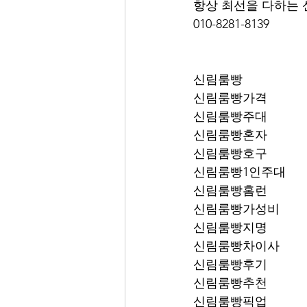
항상 최선을 다하는 
010-8281-8139
신림룸빵
신림룸빵가격
신림룸빵주대
신림룸빵혼자
신림룸빵호구
신림룸빵1인주대
신림룸빵홈런
신림룸빵가성비
신림룸빵지명
신림룸빵차이사
신림룸빵후기
신림룸빵추천
신림룸빵픽업	