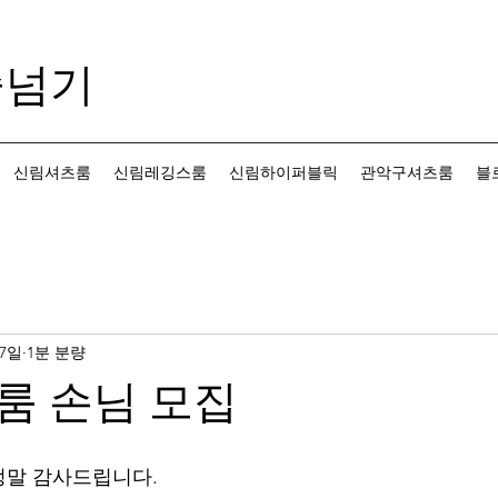
줄넘기
신림셔츠룸
신림레깅스룸
신림하이퍼블릭
관악구셔츠룸
블
 7일
1분 분량
룸 손님 모집
정말 감사드립니다.