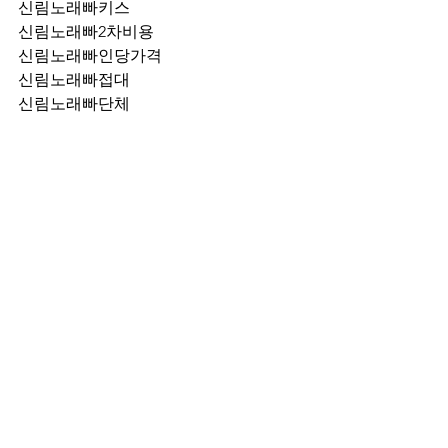
신림노래빠키스
신림노래빠2차비용
신림노래빠인당가격
신림노래빠접대
신림노래빠단체