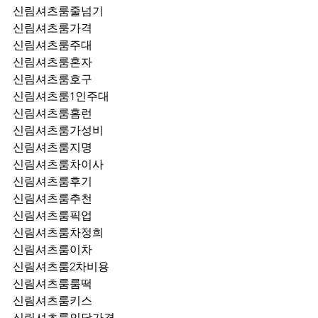
신림셔츠룸줄넘기
신림셔츠룸가격
신림셔츠룸주대
신림셔츠룸혼자
신림셔츠룸호구
신림셔츠룸1인주대
신림셔츠룸홈런
신림셔츠룸가성비
신림셔츠룸지명
신림셔츠룸차이사
신림셔츠룸후기
신림셔츠룸추천
신림셔츠룸픽업
신림셔츠룸차정희
신림셔츠룸이차
신림셔츠룸2차비용
신림셔츠룸룸떡
신림셔츠룸키스
신림셔츠룸인당가격