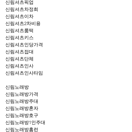
신림셔츠픽업
신림셔츠차정희
신림셔츠이차
신림셔츠2차비용
신림셔츠룸떡
신림셔츠키스
신림셔츠인당가격
신림셔츠접대
신림셔츠단체
신림셔츠인사
신림셔츠인사타임
신림노래방
신림노래방가격
신림노래방주대
신림노래방혼자
신림노래방호구
신림노래방1인주대
신림노래방홈런