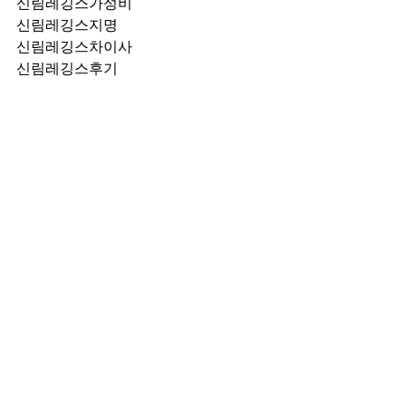
신림레깅스가성비
신림레깅스지명
신림레깅스차이사
신림레깅스후기
신림레깅스추천
신림레깅스픽업	
신림레깅스훈이실장
신림레깅스차정희
신림레깅스2차
신림레깅스이차
신림레깅스룸떡
신림레깅스키스
신림레깅스2차비용
신림레깅스인당가격
신림레깅스접대
신림레깅스단체